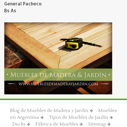
General Pacheco
Bs As
Blog de Muebles de Madera y Jardin
Muebles
en Argentina
Tipos de Muebles de Jardin
Decks
Fábrica de Muebles
Sitemap