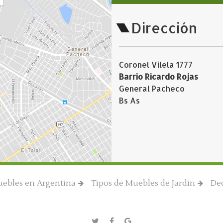
Dirección
Coronel Vilela 1777
Barrio Ricardo Rojas
General Pacheco
Bs As
ebles en Argentina
Tipos de Muebles de Jardin
De