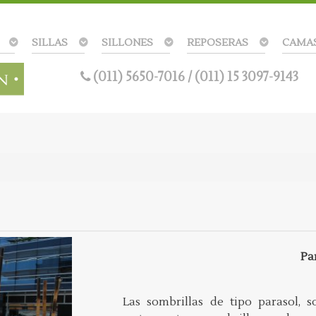
SILLAS
SILLONES
REPOSERAS
CAMA
(011) 5650-7016
/
(011) 15 3097-9143
Pa
Las sombrillas de tipo parasol, 