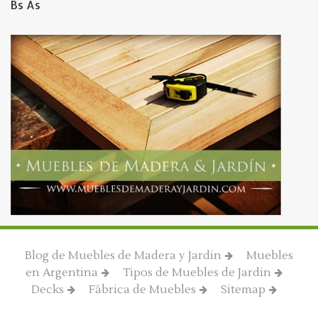
Bs As
Blog de Muebles de Madera y Jardin
Muebles
en Argentina
Tipos de Muebles de Jardin
Decks
Fábrica de Muebles
Sitemap