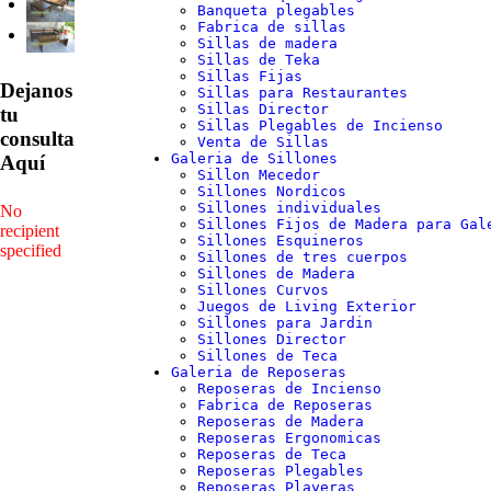
Banqueta plegables
Fabrica de sillas
Sillas de madera
Sillas de Teka
Sillas Fijas
Dejanos
Sillas para Restaurantes
Sillas Director
tu
Sillas Plegables de Incienso
consulta
Venta de Sillas
Galeria de Sillones
Aquí
Sillon Mecedor
Sillones Nordicos
Sillones individuales
No
Sillones Fijos de Madera para Gal
recipient
Sillones Esquineros
specified
Sillones de tres cuerpos
Sillones de Madera
Sillones Curvos
Juegos de Living Exterior
Sillones para Jardin
Sillones Director
Sillones de Teca
Galeria de Reposeras
Reposeras de Incienso
Fabrica de Reposeras
Reposeras de Madera
Reposeras Ergonomicas
Reposeras de Teca
Reposeras Plegables
Reposeras Playeras