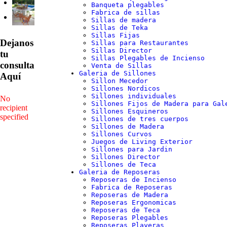
Banqueta plegables
Fabrica de sillas
Sillas de madera
Sillas de Teka
Sillas Fijas
Dejanos
Sillas para Restaurantes
Sillas Director
tu
Sillas Plegables de Incienso
consulta
Venta de Sillas
Galeria de Sillones
Aquí
Sillon Mecedor
Sillones Nordicos
Sillones individuales
No
Sillones Fijos de Madera para Gal
recipient
Sillones Esquineros
specified
Sillones de tres cuerpos
Sillones de Madera
Sillones Curvos
Juegos de Living Exterior
Sillones para Jardin
Sillones Director
Sillones de Teca
Galeria de Reposeras
Reposeras de Incienso
Fabrica de Reposeras
Reposeras de Madera
Reposeras Ergonomicas
Reposeras de Teca
Reposeras Plegables
Reposeras Playeras