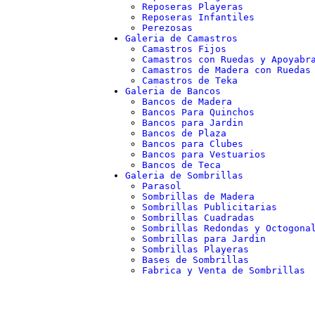
Reposeras Playeras
Reposeras Infantiles
Perezosas
Galeria de Camastros
Camastros Fijos
Camastros con Ruedas y Apoyabr
Camastros de Madera con Ruedas
Camastros de Teka
Galeria de Bancos
Bancos de Madera
Bancos Para Quinchos
Bancos para Jardin
Bancos de Plaza
Bancos para Clubes
Bancos para Vestuarios
Bancos de Teca
Galeria de Sombrillas
Parasol
Sombrillas de Madera
Sombrillas Publicitarias
Sombrillas Cuadradas
Sombrillas Redondas y Octogona
Sombrillas para Jardin
Sombrillas Playeras
Bases de Sombrillas
Fabrica y Venta de Sombrillas