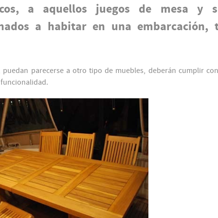
os, a aquellos juegos de mesa y sil
ados a habitar en una embarcación, 
 puedan parecerse a otro tipo de muebles, deberán cumplir con
 funcionalidad.