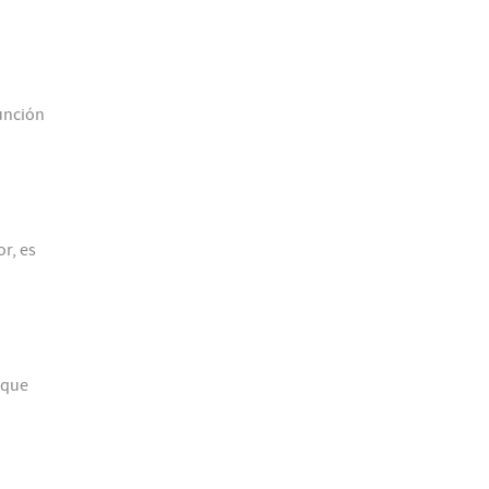
unción
r, es
 que