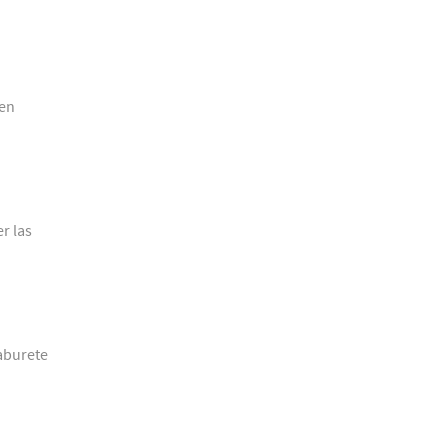
 en
r las
aburete