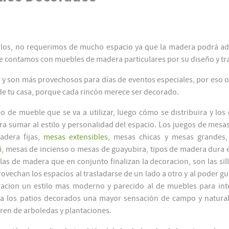
rlos, no requerimos de mucho espacio ya que la madera podrá ad
e contamos con muebles de madera particulares por su diseño y tr
a y son más provechosos para días de eventos especiales, por eso
de tu casa, porque cada rincón merece ser decorado.
 de mueble que se va a utilizar, luego cómo se distribuira y los 
a sumar al estilo y personalidad del espacio. Los juegos de mesas 
adera fijas,
mesas extensibles
, mesas chicas y mesas grandes,
i
, mesas de incienso o mesas de guayubira, tipos de madera dura 
las de madera que en conjunto finalizan la decoracion, son las silla
rovechan los espacios al trasladarse de un lado a otro y al poder g
racion un estilo mas moderno y parecido al de muebles para inte
a los patios decorados una mayor sensación de campo y natural
bren de arboledas y plantaciones.