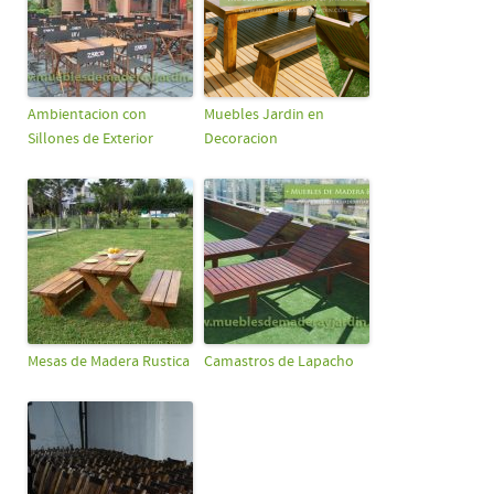
Ambientacion con
Muebles Jardin en
Sillones de Exterior
Decoracion
Mesas de Madera Rustica
Camastros de Lapacho