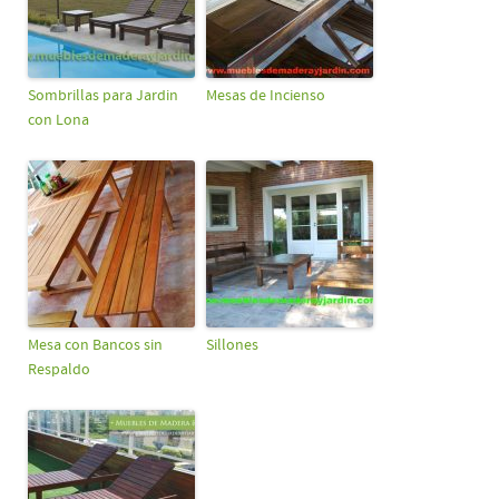
Sombrillas para Jardin
Mesas de Incienso
con Lona
Mesa con Bancos sin
Sillones
Respaldo