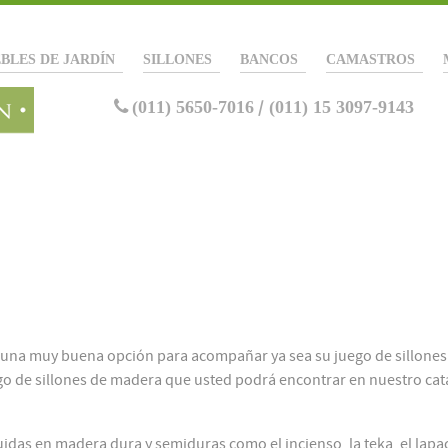
BLES DE JARDÍN
SILLONES
BANCOS
CAMASTROS
(011) 5650-7016
/
(011) 15 3097-9143
 una muy buena opción para acompañar ya sea su juego de sillones
ego de sillones de madera que usted podrá encontrar en nuestro ca
idas en madera dura y semiduras como el incienso, la teka, el lapac