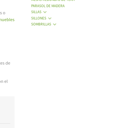
PARASOL DE MADERA
SILLAS
s o
SILLONES
muebles
SOMBRILLAS
tes de
on el