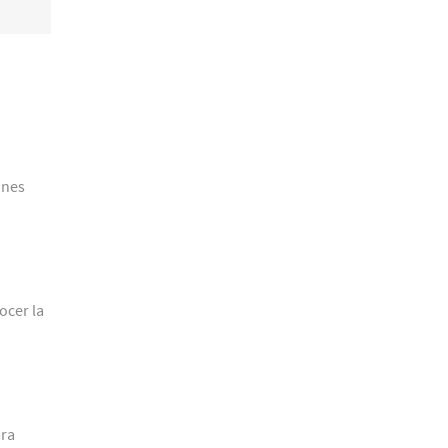
ones
ocer la
ara