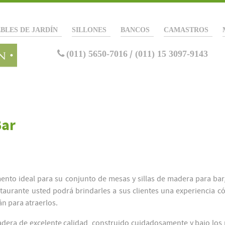
BLES DE JARDÍN
SILLONES
BANCOS
CAMASTROS
(011) 5650-7016
/
(011) 15 3097-9143
Bar
ento ideal para su conjunto de mesas y sillas de madera para bar
staurante usted podrá brindarles a sus clientes una experiencia 
n para atraerlos.
dera de excelente calidad, construido cuidadosamente y bajo lo